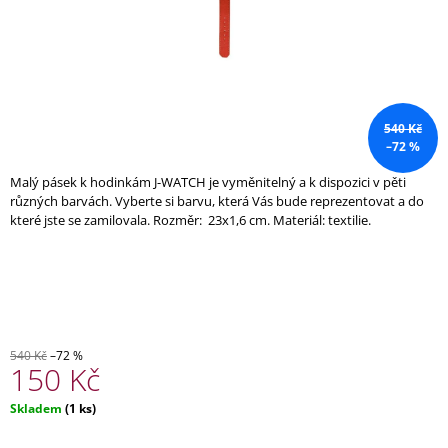
A
J
Í
T
?
540 Kč
–72 %
Malý pásek k hodinkám J-WATCH je vyměnitelný a k dispozici v pěti
různých barvách. Vyberte si barvu, která Vás bude reprezentovat a do
které jste se zamilovala. Rozměr:
23x1,6 cm
. Materiál: textilie.
HLEDAT
D
O
P
540 Kč
–72 %
O
150 Kč
R
U
Měrná
Skladem
(1 ks)
Č
cena:
U