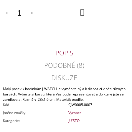
J
E
DO
KOŠÍKU
M
E
PÁNSKÁ
KOŽENÁ
SPISOVKA
PRAGUE
POPIS
1842
3
PODOBNÉ (8)
590
Kč
DISKUZE
Původně:
9
490
Malý pásek k hodinkám J-WATCH je vyměnitelný a k dispozici v pěti různých
Kč
barvách. Vyberte si barvu, která Vás bude reprezentovat a do které jste se
zamilovala. Rozměr:
23x1,6 cm
. Materiál: textilie.
Kód
CJW0005.0007
Jméno značky
:
Vyrobce
Kategorie
:
JU'STO