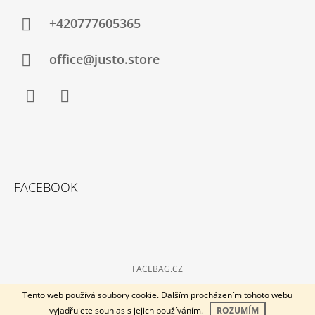
+420777605365
office@justo.store
Facebook
Instagram
FACEBOOK
FACEBAG.CZ
© 2026 Kabelky-plus. Všechna práva vyhrazena.
Vytvořil Shoptet
Tento web používá soubory cookie. Dalším procházením tohoto webu
vyjadřujete souhlas s jejich používáním.
ROZUMÍM