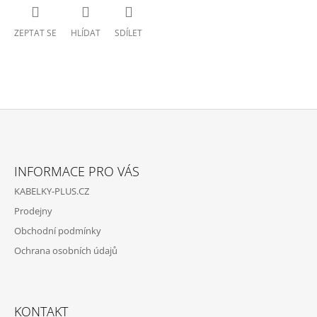
ZEPTAT SE
HLÍDAT
SDÍLET
Z
Á
INFORMACE PRO VÁS
P
KABELKY-PLUS.CZ
A
Prodejny
T
Obchodní podmínky
Í
Ochrana osobních údajů
KONTAKT