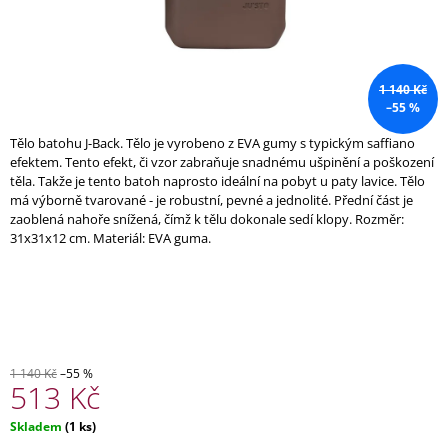
A
J
Í
1 140 Kč
T
–55 %
?
Tělo batohu J-Back. Tělo je vyrobeno z EVA gumy s typickým saffiano
efektem. Tento efekt, či vzor zabraňuje snadnému ušpinění a poškození
těla. Takže je tento batoh naprosto ideální na pobyt u paty lavice. Tělo
má výborně tvarované - je robustní, pevné a jednolité. Přední část je
zaoblená nahoře snížená, čímž k tělu dokonale sedí klopy. Rozměr:
HLEDAT
31x31x12 cm. Materiál: EVA guma.
D
O
P
O
1 140 Kč
–55 %
513 Kč
R
U
Č
Měrná
Skladem
(1 ks)
U
cena: