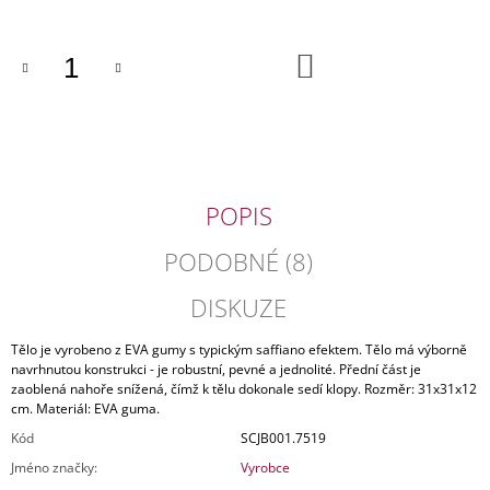
J
E
M
DO
KOŠÍKU
E
KOŽENÁ
KABELKA
ČERNOBÍLÁ
4
POPIS
340
Kč
Původně:
PODOBNÉ (8)
5
290
DISKUZE
Kč
Tělo je vyrobeno z EVA gumy s typickým saffiano efektem. Tělo má výborně
navrhnutou konstrukci - je robustní, pevné a jednolité. Přední část je
zaoblená nahoře snížená, čímž k tělu dokonale sedí klopy. Rozměr: 31x31x12
cm. Materiál: EVA guma.
Kód
SCJB001.7519
Jméno značky
:
Vyrobce