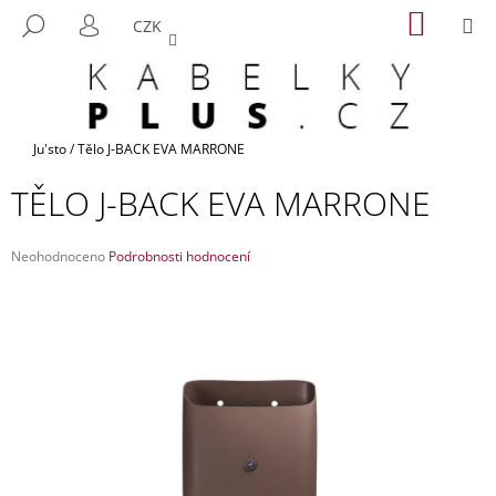
K
Přejít
NÁKUP
M
HLEDAT
CZK
na
KOŠÍK
O
PŘIHLÁŠENÍ
ZPĚT
ZPĚT
obsah
Š
Í
C
K
O
Domů
Ju'sto
/
Tělo J-BACK EVA MARRONE
P
TĚLO J-BACK EVA MARRONE
O
T
Průměrné
Ř
Neohodnoceno
Podrobnosti hodnocení
hodnocení
E
produktu
B
je
0,0
U
z
J
5
hvězdiček.
E
T
E
N