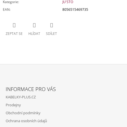
Kategorie
:
JU'STO
EAN
:
8056515469735
ZEPTAT SE
HLÍDAT
SDÍLET
Z
Á
INFORMACE PRO VÁS
P
KABELKY-PLUS.CZ
A
Prodejny
T
Obchodní podmínky
Í
Ochrana osobních údajů