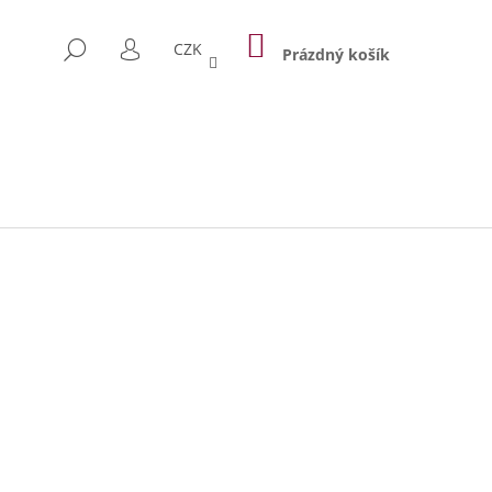
NÁKUPNÍ
HLEDAT
CZK
KOŠÍK
Prázdný košík
PŘIHLÁŠENÍ
Následující
 TAŠKA PRAGUE 1842