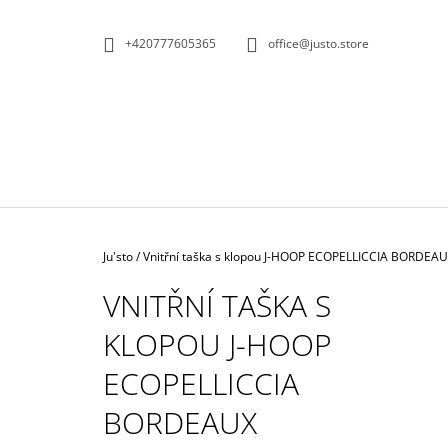
K
Přejít
na
O
ZPĚT
ZPĚT
+420777605365
office@justo.store
obsah
DO
DO
Š
OBCHODU
OBCHODU
Í
K
Domů
Ju'sto
/
Vnitřní taška s klopou J-HOOP ECOPELLICCIA BORDEA
VNITŘNÍ TAŠKA S
KLOPOU J-HOOP
ECOPELLICCIA
BORDEAUX
KOŽENÁ KABELKA ČERNOBÍLÁ