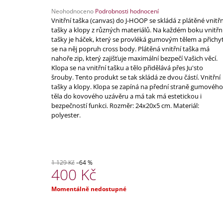
4 340 Kč
Průměrné
Neohodnoceno
Podrobnosti hodnocení
Původně:
5 290 Kč
hodnocení
Vnitřní taška (canvas) do J-HOOP se skládá z plátěné vnitřn
produktu
tašky a klopy z různých materiálů. Na každém boku vnitřn
je
tašky je háček, který se provléká gumovým tělem a přichyt
0,0
se na něj popruh cross body. Plátěná vnitřní taška má
z
nahoře zip, který zajišťuje maximální bezpečí Vašich věcí.
5
Klopa se na vnitřní tašku a tělo přidělává přes Ju'sto
hvězdiček.
šrouby. Tento produkt se tak skládá ze dvou částí. Vnitřní
tašky a klopy. Klopa se zapíná na přední straně gumového
těla do kovového uzávěru a má tak má estetickou i
bezpečností funkci. Rozměr: 24x20x5 cm. Materiál:
polyester.
1 129 Kč
–64 %
400 Kč
Měrná
Momentálně nedostupné
cena: