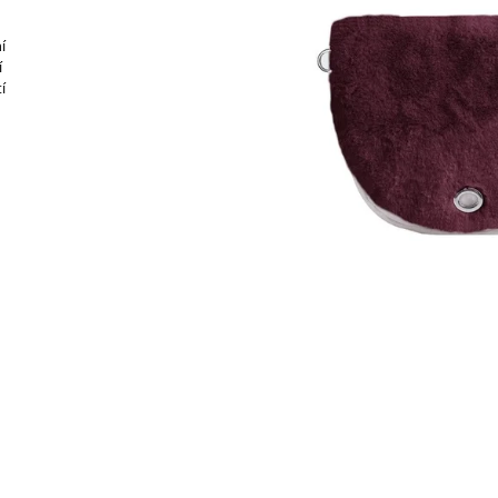
2 490 Kč
2 990 Kč
Původně:
3 490 Kč
Původně:
4 290
í
í
í