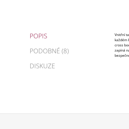
POPIS
Vnitřní t
každém b
cross bod
PODOBNÉ (8)
zapíná n
bezpečno
DISKUZE
Z