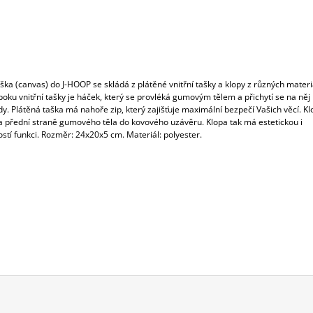
aška (canvas) do J-HOOP se skládá z plátěné vnitřní tašky a klopy z různých materi
oku vnitřní tašky je háček, který se provléká gumovým tělem a přichytí se na něj
y. Plátěná taška má nahoře zip, který zajišťuje maximální bezpečí Vašich věcí. Kl
a přední straně gumového těla do kovového uzávěru. Klopa tak má estetickou i
stí funkci. Rozměr: 24x20x5 cm. Materiál: polyester.