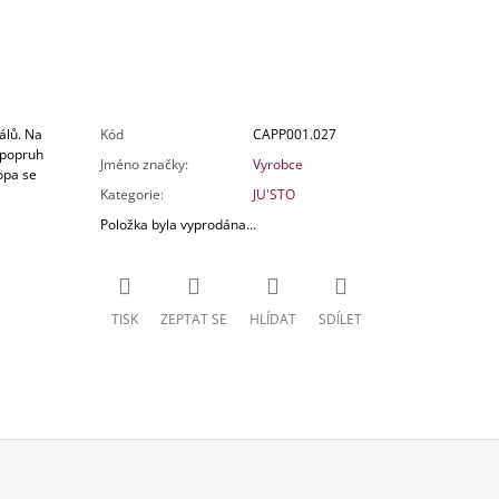
álů. Na
Kód
CAPP001.027
 popruh
Jméno značky
:
Vyrobce
opa se
Kategorie
:
JU'STO
Položka byla vyprodána…
TISK
ZEPTAT SE
HLÍDAT
SDÍLET