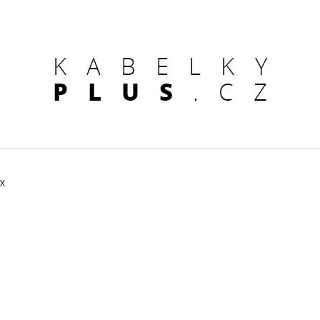
CO POTŘEBUJETE NAJÍT?
HLEDAT
UX
DOPORUČUJEME
KOŽENÁ KABELKA ČERNÁ
DÁMSKÁ KOŽENÁ