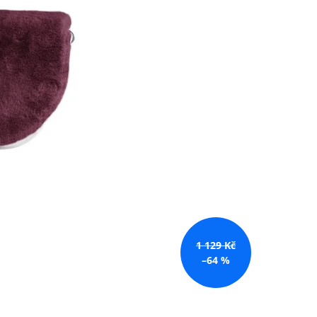
 Kč
1 129 Kč
–64 %