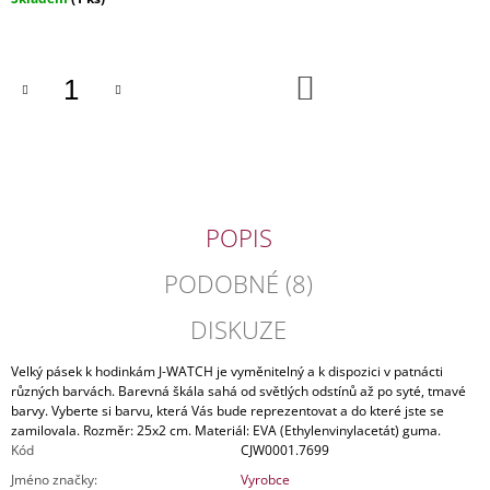
J
cena:
E
M
E
DO
KOŠÍKU
DÁMSKÁ
KOŽENÁ
TAŠKA
PRAGUE
1842
POPIS
2
590
Kč
PODOBNÉ (8)
Původně:
4
DISKUZE
590
Kč
Velký pásek k hodinkám J-WATCH je vyměnitelný a k dispozici v patnácti
různých barvách. Barevná škála sahá od světlých odstínů až po syté, tmavé
barvy. Vyberte si barvu, která Vás bude reprezentovat a do které jste se
zamilovala. Rozměr: 25x2 cm. Materiál: EVA (Ethylenvinylacetát) guma.
Kód
CJW0001.7699
Jméno značky
:
Vyrobce