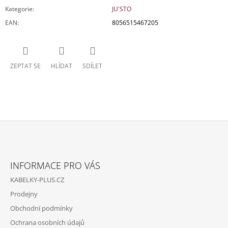
Kategorie
:
JU'STO
EAN
:
8056515467205
ZEPTAT SE
HLÍDAT
SDÍLET
Z
Á
INFORMACE PRO VÁS
P
KABELKY-PLUS.CZ
A
Prodejny
T
Obchodní podmínky
Í
Ochrana osobních údajů