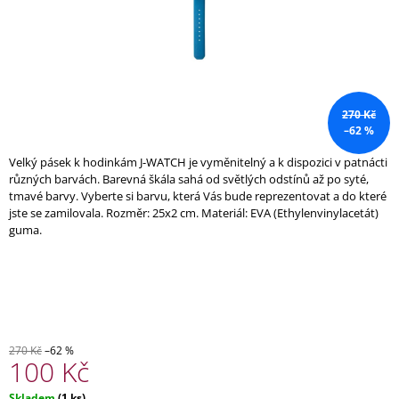
A
J
Í
T
?
270 Kč
–62 %
Velký pásek k hodinkám J-WATCH je vyměnitelný a k dispozici v patnácti
různých barvách. Barevná škála sahá od světlých odstínů až po syté,
tmavé barvy. Vyberte si barvu, která Vás bude reprezentovat a do které
HLEDAT
jste se zamilovala. Rozměr: 25x2 cm. Materiál: EVA (Ethylenvinylacetát)
guma.
D
O
P
O
R
270 Kč
–62 %
U
100 Kč
Č
U
Měrná
Skladem
(1 ks)