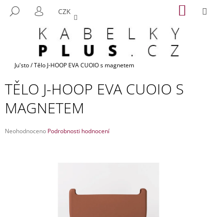
K
Přejít
NÁKUP
M
HLEDAT
CZK
na
KOŠÍK
O
PŘIHLÁŠENÍ
ZPĚT
ZPĚT
obsah
Š
Í
C
K
O
Domů
Ju'sto
/
Tělo J-HOOP EVA CUOIO s magnetem
P
TĚLO J-HOOP EVA CUOIO S
O
T
MAGNETEM
Ř
E
Průměrné
Neohodnoceno
Podrobnosti hodnocení
B
hodnocení
produktu
U
je
J
0,0
z
E
5
T
hvězdiček.
E
N