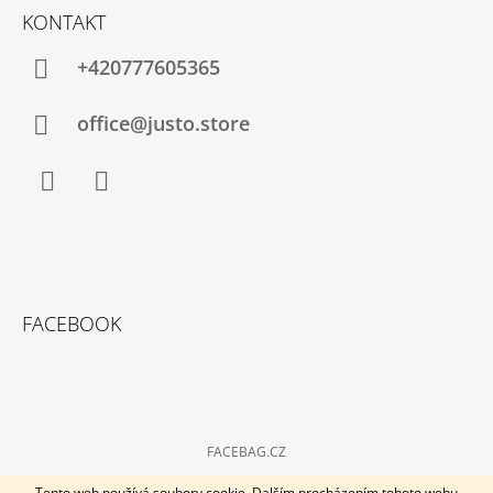
KONTAKT
+420777605365
office@justo.store
Facebook
Instagram
FACEBOOK
FACEBAG.CZ
© 2026 Kabelky-plus. Všechna práva vyhrazena.
Vytvořil Shoptet
Tento web používá soubory cookie. Dalším procházením tohoto webu