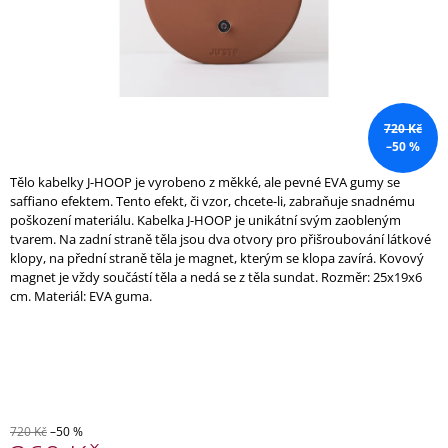
A
J
Í
T
?
720 Kč
–50 %
Tělo kabelky J-HOOP je vyrobeno z měkké, ale pevné EVA gumy se
saffiano efektem. Tento efekt, či vzor, chcete-li, zabraňuje snadnému
poškození materiálu. Kabelka J-HOOP je unikátní svým zaobleným
HLEDAT
tvarem. Na zadní straně těla jsou dva otvory pro přišroubování látkové
klopy, na přední straně těla je magnet, kterým se klopa zavírá. Kovový
magnet je vždy součástí těla a nedá se z těla sundat. Rozměr: 25x19x6
cm. Materiál: EVA guma.
D
O
P
O
R
U
Č
720 Kč
–50 %
U