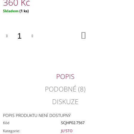
360 Kč
J
E
Měrná
Skladem
(1 ks)
M
cena:
E
DO
KUFR
KOŠÍKU
SKOŘEPINOVÝ
ČERVENÝ
6
000
Kč
Původně:
11
POPIS
990
Kč
PODOBNÉ (8)
DISKUZE
POPIS PRODUKTU NENÍ DOSTUPNÝ
Kód
SCJHP02.7567
Kategorie
:
JU'STO