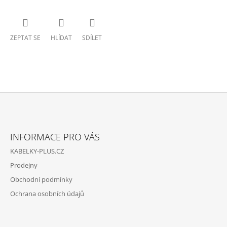
ZEPTAT SE
HLÍDAT
SDÍLET
Z
Á
INFORMACE PRO VÁS
P
KABELKY-PLUS.CZ
A
Prodejny
T
Obchodní podmínky
Í
Ochrana osobních údajů