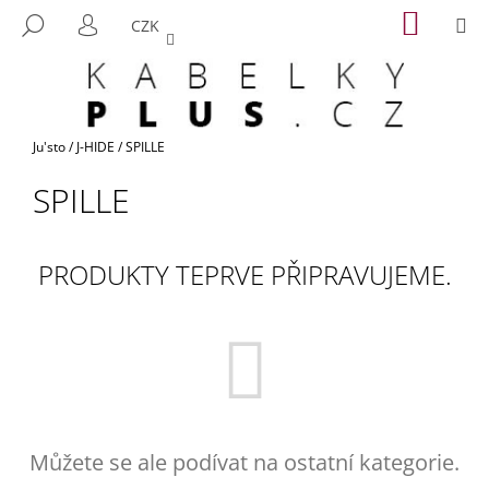
K
Přejít
NÁKUP
M
HLEDAT
CZK
na
KOŠÍK
O
PŘIHLÁŠENÍ
ZPĚT
ZPĚT
obsah
Š
Í
C
K
O
Domů
Ju'sto
/
J-HIDE
/
SPILLE
P
SPILLE
O
T
Ř
PRODUKTY TEPRVE PŘIPRAVUJEME.
E
B
U
J
E
T
E
Můžete se ale podívat na ostatní kategorie.
N