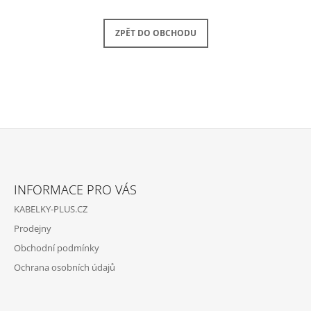
A
J
ZPĚT DO OBCHODU
Í
T
?
Z
HLEDAT
Á
INFORMACE PRO VÁS
P
KABELKY-PLUS.CZ
A
D
Prodejny
O
T
P
Obchodní podmínky
Í
O
Ochrana osobních údajů
R
U
Č
U