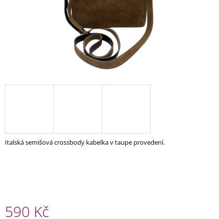
A
J
Í
T
?
HLEDAT
Italská semišová crossbody kabelka v taupe provedení.
D
O
P
O
R
U
590 Kč
Č
U