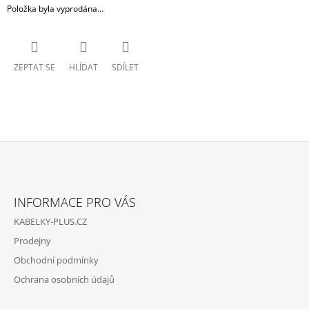
Položka byla vyprodána…
ZEPTAT SE
HLÍDAT
SDÍLET
Z
Á
INFORMACE PRO VÁS
P
KABELKY-PLUS.CZ
A
Prodejny
T
Obchodní podmínky
Í
Ochrana osobních údajů