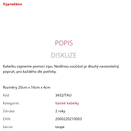
Měrná
Vyprodáno
J
cena:
E
M
E
KUFR
SKOŘEPINOVÝ
POPIS
ČERVENÝ
6
DISKUZE
000
Kč
Kabelku zapneme pomocí zipu. Nedílnou součástí je dlouhý nastavitelný
Původně:
popruh, pro každého dle potřeby.
11
990
Kč
Rozměry 20cm x 16cm x 4cm
Kód
3432/TAU
Kategorie
:
Italské kabelky
Záruka
:
2 roky
EAN
:
2000220210003
barva
:
taupe