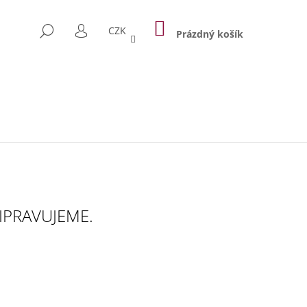
NÁKUPNÍ
HLEDAT
CZK
KOŠÍK
Prázdný košík
PŘIHLÁŠENÍ
IPRAVUJEME.
Následující
 TAŠKA PRAGUE 1842