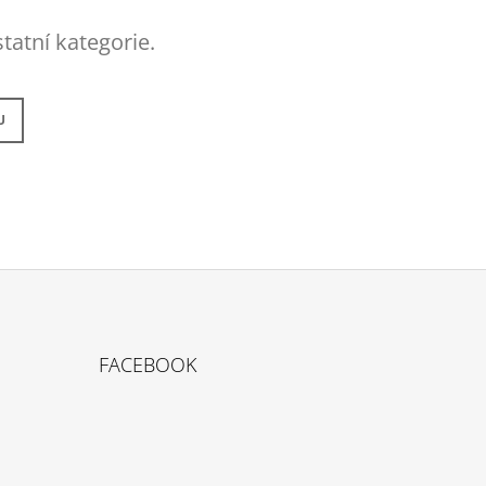
 Kč
tatní kategorie.
U
FACEBOOK