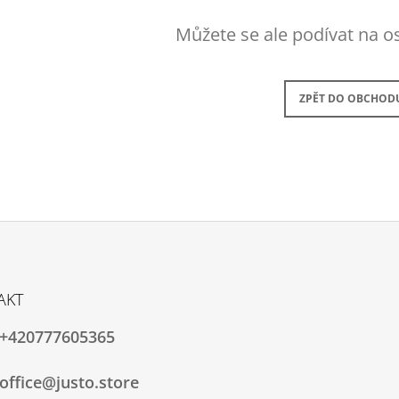
2 490 Kč
2 990 Kč
Původně:
3 490 Kč
Původně:
4 290
Můžete se ale podívat na os
ZPĚT DO OBCHOD
AKT
+420777605365
office@justo.store