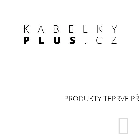
CO POTŘEBUJETE NAJÍT?
HLEDAT
DOPORUČUJEME
PRODUKTY TEPRVE PŘ
KOŽENÁ KABELKA ČERNÁ
DÁMSKÁ KOŽENÁ