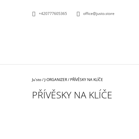
K
Přejít
na
O
ZPĚT
ZPĚT
+420777605365
office@justo.store
obsah
DO
DO
Š
OBCHODU
OBCHODU
Í
K
Domů
Ju'sto
/
J-ORGANIZER
/
PŘÍVĚSKY NA KLÍČE
PŘÍVĚSKY NA KLÍČE
KOŽENÁ KABELKA ČERNOBÍLÁ