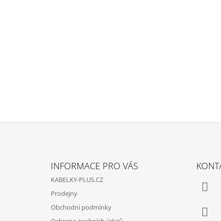
4 340 Kč
Původně:
5 290 Kč
Z
Á
INFORMACE PRO VÁS
KONT
P
KABELKY-PLUS.CZ
A
Prodejny
T
Obchodní podmínky
Í