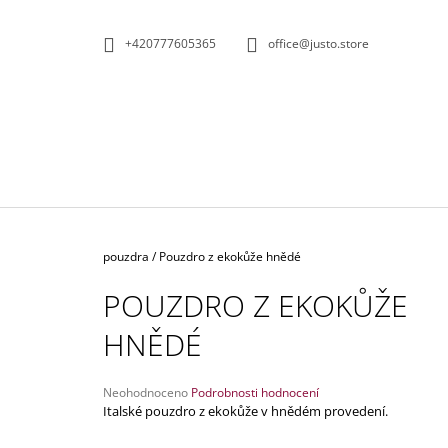
K
Přejít
na
O
ZPĚT
ZPĚT
+420777605365
office@justo.store
obsah
DO
DO
Š
OBCHODU
OBCHODU
Í
K
Domů
pouzdra
/
Pouzdro z ekokůže hnědé
POUZDRO Z EKOKŮŽE
HNĚDÉ
Průměrné
Neohodnoceno
Podrobnosti hodnocení
hodnocení
Italské pouzdro z ekokůže v hnědém provedení.
produktu
KOŽENÁ KABELKA ČERNOBÍLÁ
je