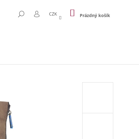
NÁKUPNÍ
HLEDAT
CZK
KOŠÍK
Prázdný košík
PŘIHLÁŠENÍ
Následující
 TAŠKA PRAGUE 1842