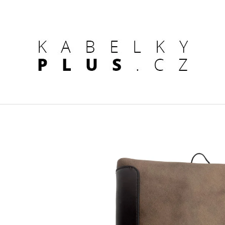
CO POTŘEBUJETE NAJÍT?
HLEDAT
DOPORUČUJEME
KOŽENÁ KABELKA ČERNÁ
DÁMSKÁ KOŽENÁ