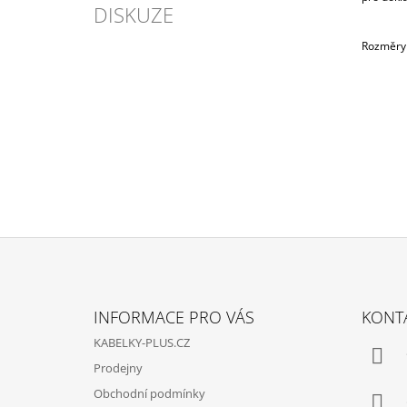
DISKUZE
Rozměry
Z
Á
INFORMACE PRO VÁS
KONT
P
KABELKY-PLUS.CZ
A
Prodejny
T
Obchodní podmínky
Í