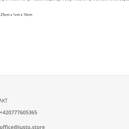
 25cm x 1cm x 16cm
AKT
+420777605365
office@justo.store