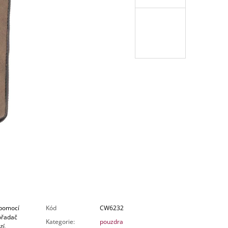
 Kč
 pomocí
Kód
CW6232
ořadač
Kategorie
:
pouzdra
tí.