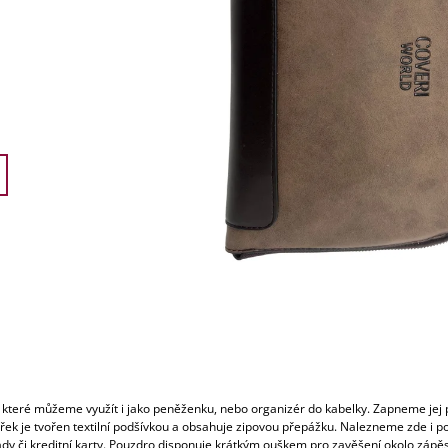
2 490 Kč
2 990 Kč
Původně:
3 490 Kč
Původně:
4 290
 které můžeme využít i jako peněženku, nebo organizér do kabelky. Zapneme jej
třek je tvořen textilní podšívkou a obsahuje zipovou přepážku. Nalezneme zde i p
dy či kreditní karty. Pouzdro disponuje krátkým ouškem pro zavěšení okolo zápěs