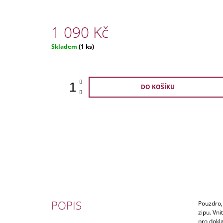
4 340 Kč
0,0
Původně:
5 290 Kč
z
5
1 090 Kč
hvězdiček.
Měrná
Skladem
(1 ks)
cena:
DO KOŠÍKU
POPIS
Pouzdro,
zipu. Vni
pro dokla