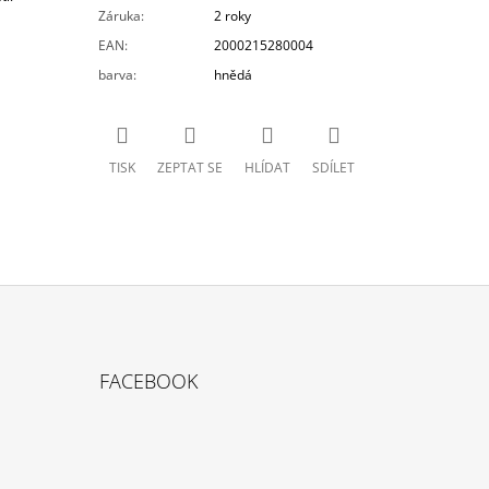
Záruka
:
2 roky
EAN
:
2000215280004
barva
:
hnědá
TISK
ZEPTAT SE
HLÍDAT
SDÍLET
FACEBOOK