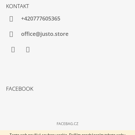
KONTAKT
+420777605365
office@justo.store
Facebook
Instagram
FACEBOOK
FACEBAG.CZ
© 2026 Kabelky-plus. Všechna práva vyhrazena.
Vytvořil Shoptet
Tento web používá soubory cookie. Dalším procházením tohoto webu