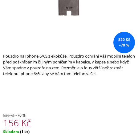
A
J
Í
T
?
520 Kč
–70 %
Pouzdro na Iphone 6/6S z ekokůže. Pouzdro ochrání Váš mobilní telefon
před poškrábáním či jiným poničením v kabelce, v kapse a nebo když
Vám spadne v pouzdře na zem. Rozměr je o fous větší než rozměr
HLEDAT
telefonu Iphone 6/6s aby se Vám tam telefon vešel.
D
O
P
O
520 Kč
–70 %
R
156 Kč
U
Č
Měrná
Skladem
(1 ks)
U
cena: