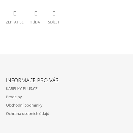
ZEPTAT SE
HLÍDAT
SDÍLET
Z
Á
INFORMACE PRO VÁS
P
KABELKY-PLUS.CZ
A
Prodejny
T
Obchodní podmínky
Í
Ochrana osobních údajů