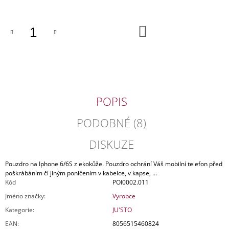
J
E
M
DO
KOŠÍKU
E
KOŽENÁ
KABELKA
ČERNOBÍLÁ
4
POPIS
340
Kč
Původně:
PODOBNÉ (8)
5
290
DISKUZE
Kč
Pouzdro na Iphone 6/6S z ekokůže. Pouzdro ochrání Váš mobilní telefon před
poškrábáním či jiným poničením v kabelce, v kapse, …
Kód
POI0002.011
Jméno značky
:
Vyrobce
Kategorie
:
JU'STO
EAN
:
8056515460824