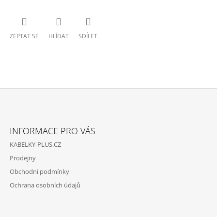
ZEPTAT SE
HLÍDAT
SDÍLET
Z
Á
INFORMACE PRO VÁS
P
KABELKY-PLUS.CZ
A
Prodejny
T
Obchodní podmínky
Í
Ochrana osobních údajů