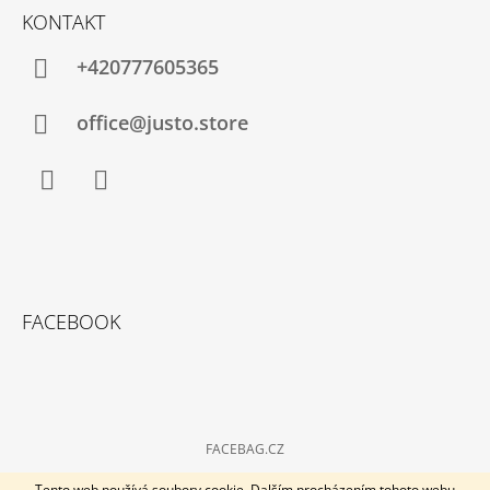
KONTAKT
+420777605365
office@justo.store
Facebook
Instagram
FACEBOOK
FACEBAG.CZ
© 2026 Kabelky-plus. Všechna práva vyhrazena.
Vytvořil Shoptet
Tento web používá soubory cookie. Dalším procházením tohoto webu