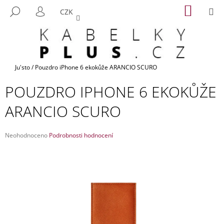
K
Přejít
NÁKUP
M
HLEDAT
CZK
na
KOŠÍK
O
PŘIHLÁŠENÍ
ZPĚT
ZPĚT
obsah
Š
Í
C
K
O
Domů
Ju'sto
/
Pouzdro iPhone 6 ekokůže ARANCIO SCURO
P
POUZDRO IPHONE 6 EKOKŮŽE
O
T
ARANCIO SCURO
Ř
E
Průměrné
Neohodnoceno
Podrobnosti hodnocení
B
hodnocení
produktu
U
je
J
0,0
z
E
5
T
hvězdiček.
E
N