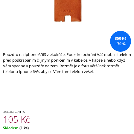
A
J
Í
T
?
350 Kč
–70 %
Pouzdro na Iphone 6/6S z ekokůže. Pouzdro ochrání Váš mobilní telefon
před poškrábáním či jiným poničením v kabelce, v kapse a nebo když
Vám spadne v pouzdře na zem. Rozměr je o fous větší než rozměr
HLEDAT
telefonu Iphone 6/6s aby se Vám tam telefon vešel.
D
O
P
O
350 Kč
–70 %
R
105 Kč
U
Č
Měrná
Skladem
(1 ks)
U
cena: