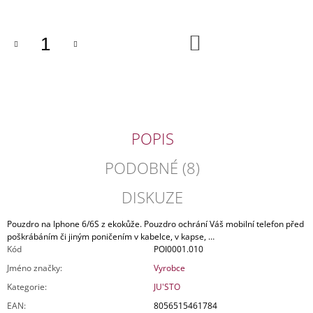
J
E
M
DO
KOŠÍKU
E
DÁMSKÁ
KOŽENÁ
TAŠKA
PRAGUE
1842
POPIS
2
990
PODOBNÉ (8)
Kč
Původně:
DISKUZE
4
290
Kč
Pouzdro na Iphone 6/6S z ekokůže. Pouzdro ochrání Váš mobilní telefon před
poškrábáním či jiným poničením v kabelce, v kapse, …
Kód
POI0001.010
Jméno značky
:
Vyrobce
Kategorie
:
JU'STO
EAN
:
8056515461784