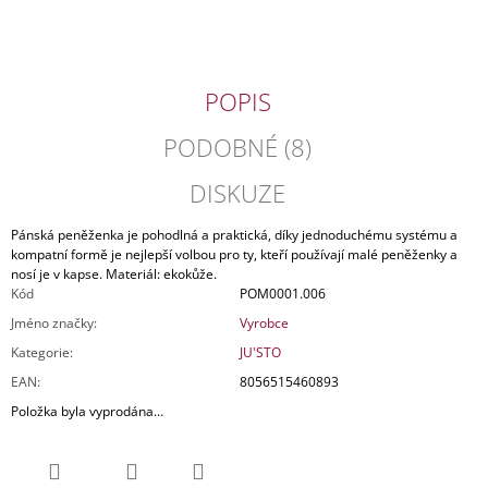
J
E
M
E
POPIS
PÁNSKÁ
PODOBNÉ (8)
KOŽENÁ
SPISOVKA
PRAGUE
DISKUZE
1842
3
Pánská peněženka je pohodlná a praktická, díky jednoduchému systému a
590
kompatní formě je nejlepší volbou pro ty, kteří používají malé peněženky a
Kč
nosí je v kapse. Materiál: ekokůže.
Původně:
Kód
POM0001.006
9
490
Jméno značky
:
Vyrobce
Kč
Kategorie
:
JU'STO
EAN
:
8056515460893
Položka byla vyprodána…