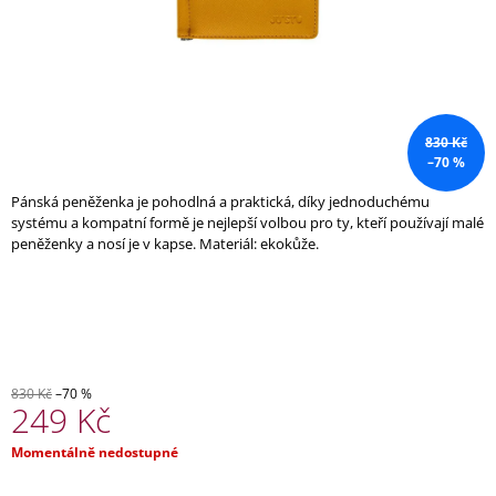
A
J
Í
T
?
830 Kč
–70 %
Pánská peněženka je pohodlná a praktická, díky jednoduchému
systému a kompatní formě je nejlepší volbou pro ty, kteří používají malé
peněženky a nosí je v kapse. Materiál: ekokůže.
HLEDAT
D
O
P
830 Kč
–70 %
O
249 Kč
R
U
Měrná
Momentálně nedostupné
Č
cena:
U