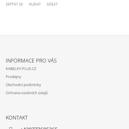
ZEPTAT SE
HLÍDAT
SDÍLET
Z
Á
INFORMACE PRO VÁS
P
KABELKY-PLUS.CZ
A
Prodejny
T
Obchodní podmínky
Í
Ochrana osobních údajů
KONTAKT