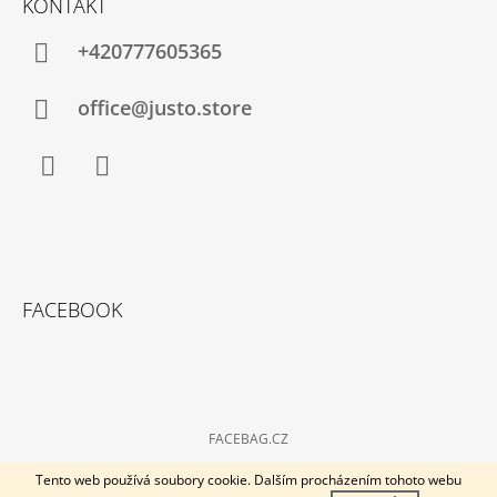
KONTAKT
+420777605365
office@justo.store
Facebook
Instagram
FACEBOOK
FACEBAG.CZ
© 2026 Kabelky-plus. Všechna práva vyhrazena.
Vytvořil Shoptet
Tento web používá soubory cookie. Dalším procházením tohoto webu