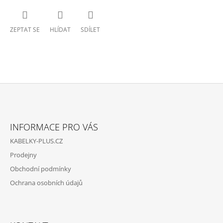
ZEPTAT SE
HLÍDAT
SDÍLET
Z
Á
INFORMACE PRO VÁS
P
KABELKY-PLUS.CZ
A
Prodejny
T
Obchodní podmínky
Í
Ochrana osobních údajů