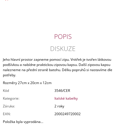
cena:
J
E
M
E
PÁNSKÁ
POPIS
KOŽENÁ
TAŠKA
DISKUZE
PRAGUE
1842
Jeho hlavní prostor zapneme pomocí zipu. Vnitřek je tvořen látkovou
2
podšívkou a nabídne praktickou zipovou kapsu. Další zipovou kapsu
890
nalezneme na přední straně batohu. Délku popruhů si nastavíme dle
Kč
potřeby.
Původně:
4
Rozměry 27cm x 20cm x 12cm
990
Kč
Kód
3546/CER
Kategorie
:
Italské kabelky
Záruka
:
2 roky
EAN
:
2000249720002
Položka byla vyprodána…