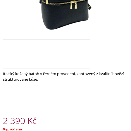
A
J
Í
T
?
HLEDAT
Italský kožený batoh v černém provedení, zhotovený z kvalitní hovězí
strukturované kůže.
D
O
P
O
R
2 390 Kč
U
Č
Měrná
Vyprodáno
U