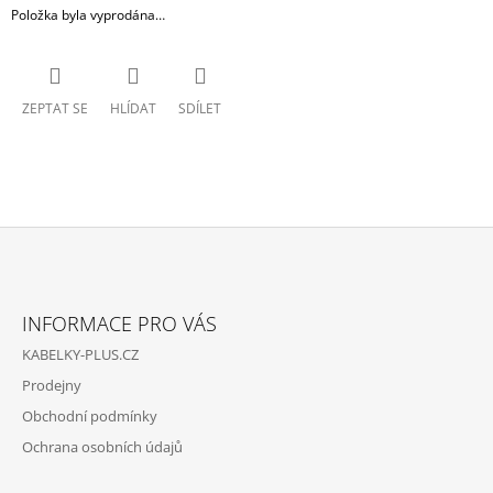
Položka byla vyprodána…
ZEPTAT SE
HLÍDAT
SDÍLET
Z
Á
INFORMACE PRO VÁS
P
KABELKY-PLUS.CZ
A
Prodejny
T
Obchodní podmínky
Í
Ochrana osobních údajů