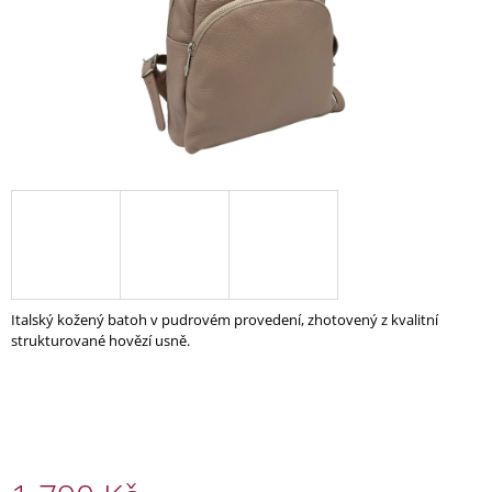
A
J
Í
T
?
HLEDAT
Italský kožený batoh v pudrovém provedení, zhotovený z kvalitní
strukturované hovězí usně.
D
O
P
O
R
U
Č
U