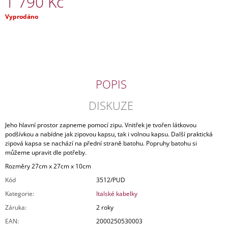
1 790 Kč
J
Měrná
Vyprodáno
E
cena:
M
E
KOŽENÁ
KABELKA
ČERNÁ
POPIS
2
490
DISKUZE
Kč
Původně:
3
Jeho hlavní prostor zapneme pomocí zipu. Vnitřek je tvořen látkovou
490
podšívkou a nabídne jak zipovou kapsu, tak i volnou kapsu. Další praktická
Kč
zipová kapsa se nachází na přední straně batohu. Popruhy batohu si
můžeme upravit dle potřeby.
Rozměry 27cm x 27cm x 10cm
Kód
3512/PUD
Kategorie
:
Italské kabelky
Záruka
:
2 roky
EAN
:
2000250530003