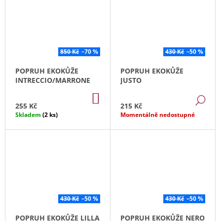
850 Kč
–70 %
430 Kč
–50 %
POPRUH EKOKŮŽE
POPRUH EKOKŮŽE
INTRECCIO/MARRONE
JUSTO
DO
DE
KOŠÍKU
255 Kč
215 Kč
Skladem
(2 ks)
Momentálně nedostupné
430 Kč
–50 %
430 Kč
–50 %
POPRUH EKOKŮŽE LILLA
POPRUH EKOKŮŽE NERO