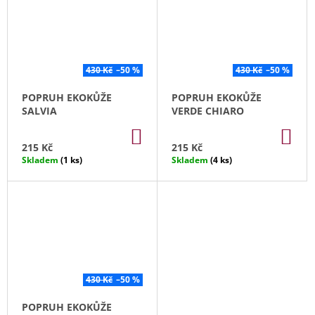
430 Kč
–50 %
430 Kč
–50 %
POPRUH EKOKŮŽE
POPRUH EKOKŮŽE
SALVIA
VERDE CHIARO
DO
DO
KOŠÍKU
KO
215 Kč
215 Kč
Skladem
(1 ks)
Skladem
(4 ks)
430 Kč
–50 %
POPRUH EKOKŮŽE