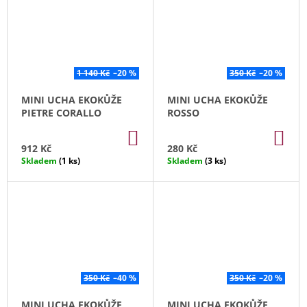
1 140 Kč
–20 %
350 Kč
–20 %
MINI UCHA EKOKŮŽE
MINI UCHA EKOKŮŽE
PIETRE CORALLO
ROSSO
DO
DO
KOŠÍKU
KO
912 Kč
280 Kč
Skladem
(1 ks)
Skladem
(3 ks)
350 Kč
–40 %
350 Kč
–20 %
MINI UCHA EKOKŮŽE
MINI UCHA EKOKŮŽE