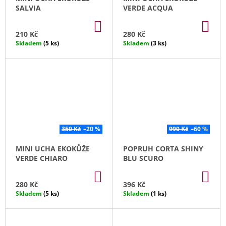
SALVIA
VERDE ACQUA
DO
DO
KOŠÍKU
KO
210 Kč
280 Kč
Skladem
(5 ks)
Skladem
(3 ks)
350 Kč
–20 %
990 Kč
–60 %
MINI UCHA EKOKŮŽE
POPRUH CORTA SHINY
VERDE CHIARO
BLU SCURO
DO
DO
KOŠÍKU
KO
280 Kč
396 Kč
Skladem
(5 ks)
Skladem
(1 ks)