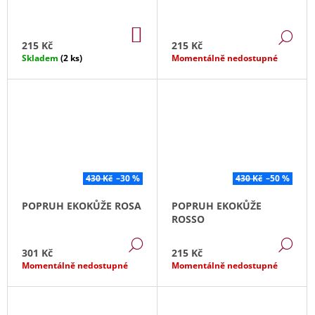
DO
DE
KOŠÍKU
215 Kč
215 Kč
Skladem
(2 ks)
Momentálně nedostupné
430 Kč
–30 %
430 Kč
–50 %
POPRUH EKOKŮŽE ROSA
POPRUH EKOKŮŽE
ROSSO
DETAIL
DE
301 Kč
215 Kč
Momentálně nedostupné
Momentálně nedostupné