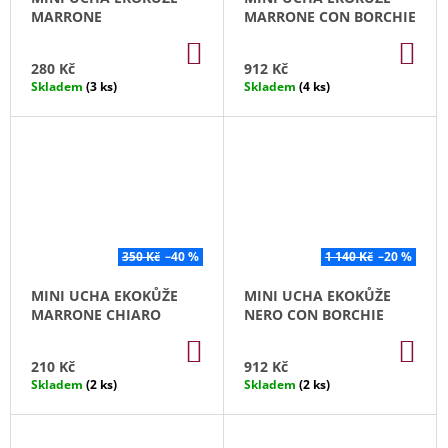
MARRONE
MARRONE CON BORCHIE
DO
DO
KOŠÍKU
KO
280 Kč
912 Kč
Skladem
(3 ks)
Skladem
(4 ks)
350 Kč
–40 %
1 140 Kč
–20 %
MINI UCHA EKOKŮŽE
MINI UCHA EKOKŮŽE
MARRONE CHIARO
NERO CON BORCHIE
DO
DO
KOŠÍKU
KO
210 Kč
912 Kč
Skladem
(2 ks)
Skladem
(2 ks)