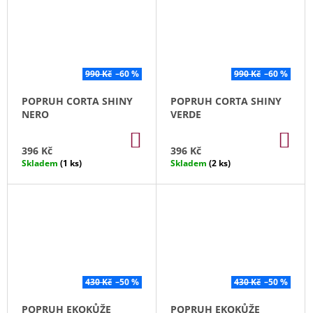
990 Kč
–60 %
990 Kč
–60 %
POPRUH CORTA SHINY
POPRUH CORTA SHINY
NERO
VERDE
DO
DO
KOŠÍKU
KO
396 Kč
396 Kč
Skladem
(1 ks)
Skladem
(2 ks)
430 Kč
–50 %
430 Kč
–50 %
POPRUH EKOKŮŽE
POPRUH EKOKŮŽE