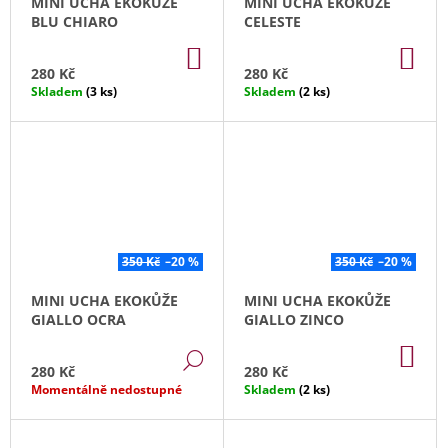
MINI UCHA EKOKŮŽE
MINI UCHA EKOKŮŽE
J
BLU CHIARO
CELESTE
E
DO
DO
M
KOŠÍKU
KO
E
280 Kč
280 Kč
Skladem
(3 ks)
Skladem
(2 ks)
PÁNSKÁ
KOŽENÁ
AKTOVKA
PRAGUE
1842
4
590
Kč
350 Kč
–20 %
350 Kč
–20 %
Původně:
10
190
MINI UCHA EKOKŮŽE
MINI UCHA EKOKŮŽE
Kč
GIALLO OCRA
GIALLO ZINCO
DO
DETAIL
KO
280 Kč
280 Kč
Momentálně nedostupné
Skladem
(2 ks)