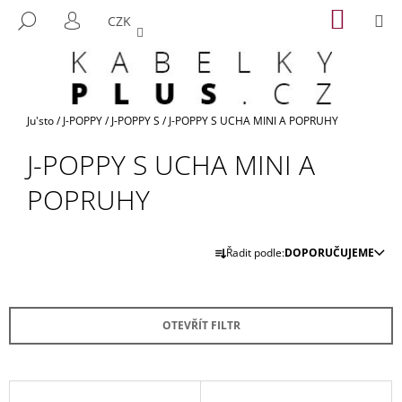
K
Přejít
NÁKUP
M
HLEDAT
CZK
na
KOŠÍK
O
PŘIHLÁŠENÍ
ZPĚT
ZPĚT
obsah
Š
Í
C
K
O
Domů
Ju'sto
/
J-POPPY
/
J-POPPY S
/
J-POPPY S UCHA MINI A POPRUHY
P
J-POPPY S UCHA MINI A
O
T
POPRUHY
Ř
E
Ř
Řadit podle:
DOPORUČUJEME
B
A
U
Z
J
E
E
OTEVŘÍT FILTR
N
T
Í
E
P
V
N