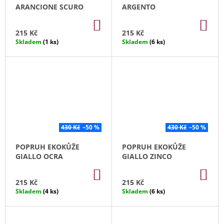
ARANCIONE SCURO
ARGENTO
DO
DO
KOŠÍKU
KO
215 Kč
215 Kč
Skladem
(1 ks)
Skladem
(6 ks)
430 Kč
–50 %
430 Kč
–50 %
POPRUH EKOKŮŽE
POPRUH EKOKŮŽE
GIALLO OCRA
GIALLO ZINCO
DO
DO
KOŠÍKU
KO
215 Kč
215 Kč
Skladem
(4 ks)
Skladem
(6 ks)