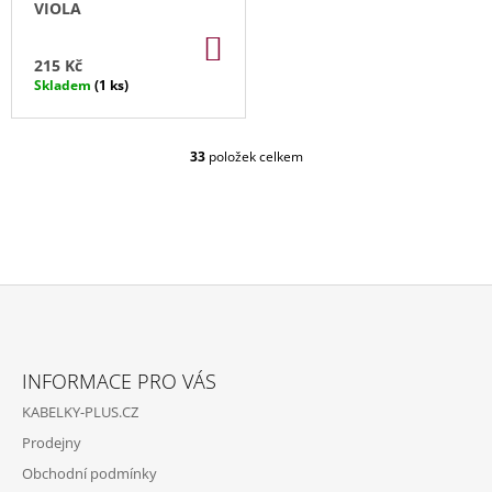
VIOLA
DO
KOŠÍKU
215 Kč
Skladem
(1 ks)
33
položek celkem
O
V
L
Á
D
A
C
Í
P
Z
R
Á
V
INFORMACE PRO VÁS
P
K
KABELKY-PLUS.CZ
Y
A
V
Prodejny
T
Ý
Obchodní podmínky
P
Í