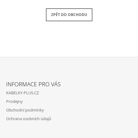
A
J
ZPĚT DO OBCHODU
Í
T
?
Z
HLEDAT
Á
INFORMACE PRO VÁS
P
KABELKY-PLUS.CZ
A
D
Prodejny
O
T
P
Obchodní podmínky
Í
O
Ochrana osobních údajů
R
U
Č
U