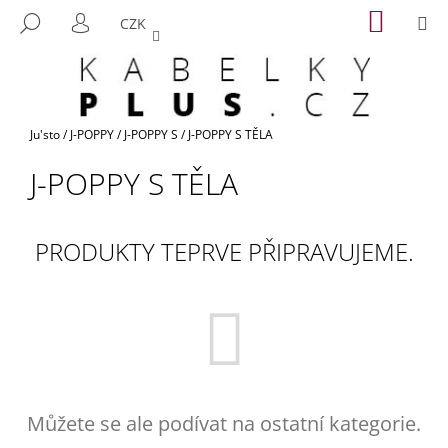
K
Přejít
NÁKUP
M
HLEDAT
CZK
na
KOŠÍK
O
PŘIHLÁŠENÍ
ZPĚT
ZPĚT
obsah
Š
Í
C
K
O
Domů
Ju'sto
/
J-POPPY
/
J-POPPY S
/
J-POPPY S TĚLA
P
J-POPPY S TĚLA
O
T
Ř
PRODUKTY TEPRVE PŘIPRAVUJEME.
E
B
U
J
E
T
E
Můžete se ale podívat na ostatní kategorie.
N