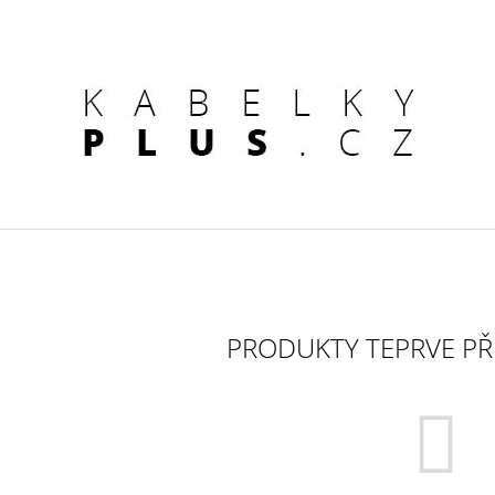
CO POTŘEBUJETE NAJÍT?
HLEDAT
DOPORUČUJEME
PRODUKTY TEPRVE PŘ
KOŽENÁ KABELKA ČERNÁ
DÁMSKÁ KOŽENÁ