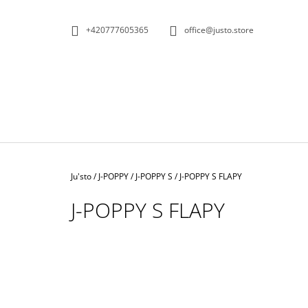
K
Přejít
na
O
ZPĚT
ZPĚT
+420777605365
office@justo.store
obsah
DO
DO
Š
OBCHODU
OBCHODU
Í
K
Domů
Ju'sto
/
J-POPPY
/
J-POPPY S
/
J-POPPY S FLAPY
J-POPPY S FLAPY
KOŽENÁ KABELKA ČERNOBÍLÁ