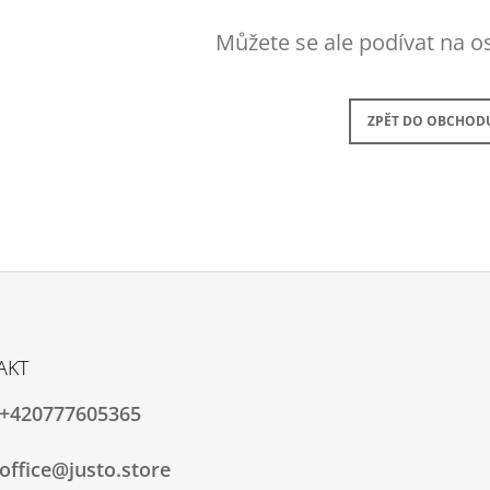
2 490 Kč
2 990 Kč
Původně:
3 490 Kč
Původně:
4 290
Můžete se ale podívat na os
ZPĚT DO OBCHOD
AKT
+420777605365
office@justo.store