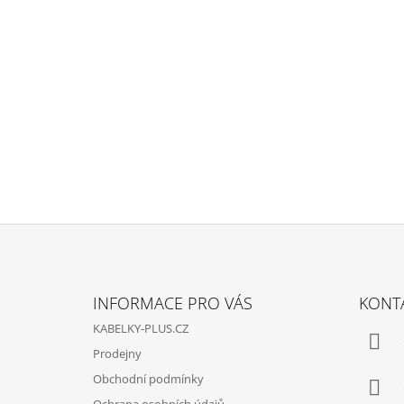
4 340 Kč
Původně:
5 290 Kč
Z
Á
INFORMACE PRO VÁS
KONT
P
KABELKY-PLUS.CZ
A
Prodejny
T
Obchodní podmínky
Í