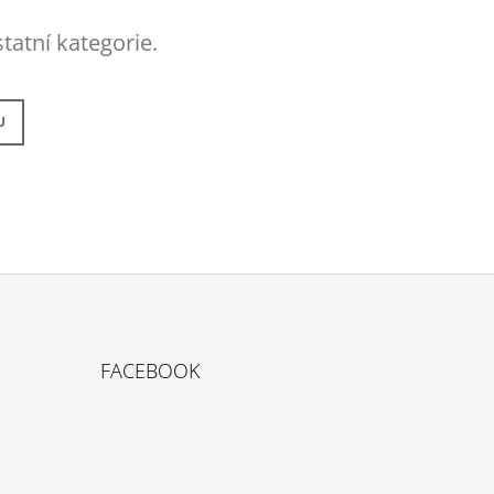
 Kč
tatní kategorie.
U
FACEBOOK