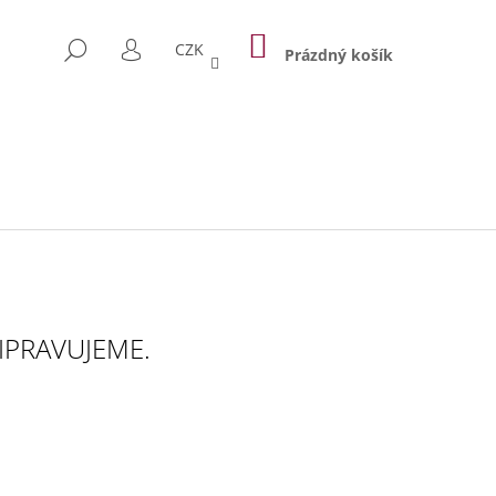
NÁKUPNÍ
HLEDAT
CZK
KOŠÍK
Prázdný košík
PŘIHLÁŠENÍ
IPRAVUJEME.
Následující
 TAŠKA PRAGUE 1842