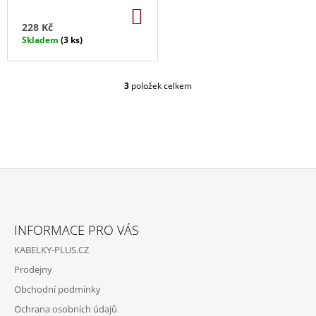
J
DO
KOŠÍKU
E
228 Kč
M
Skladem
(3 ks)
E
KUFR
3
položek celkem
O
SKOŘEPINOVÝ
V
ČERVENÝ
L
6
Á
000
D
Kč
A
Původně:
C
11
Í
990
P
Kč
Z
R
Á
V
INFORMACE PRO VÁS
P
K
KABELKY-PLUS.CZ
Y
A
V
Prodejny
T
Ý
Obchodní podmínky
P
Í
I
Ochrana osobních údajů