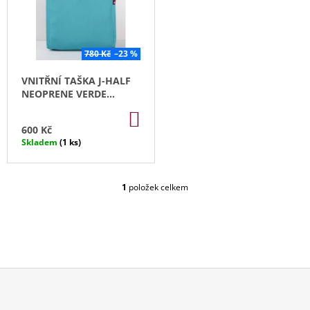
P
D
A
I
U
J
S
K
Í
P
780 Kč
–23 %
T
T
R
VNITŘNÍ TAŠKA J-HALF
Ů
?
O
NEOPRENE VERDE
D
ACQUA
DO
U
KOŠÍKU
600 Kč
K
Skladem
(1 ks)
T
HLEDAT
Ů
1
položek celkem
O
V
D
L
O
Á
P
D
O
A
R
C
U
Í
Č
P
Z
U