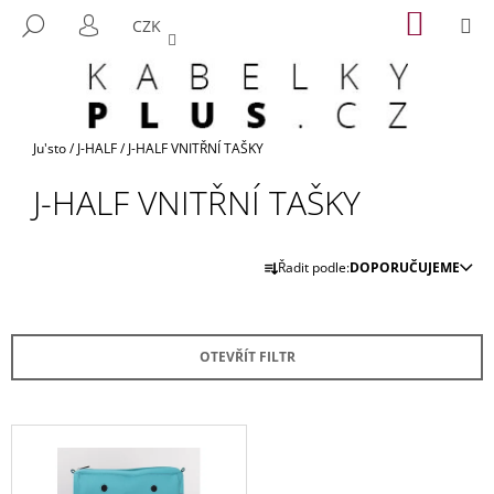
K
Přejít
NÁKUP
M
HLEDAT
CZK
na
KOŠÍK
O
PŘIHLÁŠENÍ
ZPĚT
ZPĚT
obsah
Š
Í
C
K
O
Domů
Ju'sto
/
J-HALF
/
J-HALF VNITŘNÍ TAŠKY
P
J-HALF VNITŘNÍ TAŠKY
O
T
Ř
Ř
Řadit podle:
DOPORUČUJEME
A
E
Z
B
E
U
OTEVŘÍT FILTR
N
J
Í
E
P
T
V
R
E
Ý
O
N