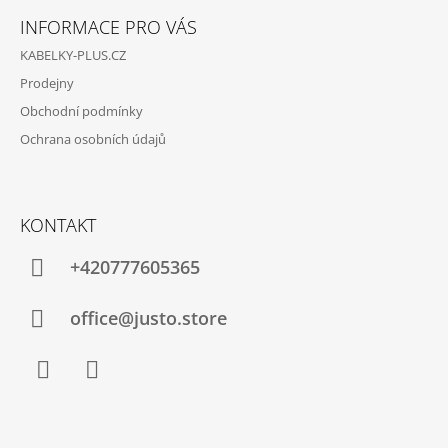
R
Á
J
V
INFORMACE PRO VÁS
E
P
K
M
KABELKY-PLUS.CZ
Y
A
E
V
Prodejny
T
Ý
Obchodní podmínky
P
Í
KOŽENÁ
I
KABELKA
Ochrana osobních údajů
S
ČERNOBÍLÁ
U
4
340
Kč
KONTAKT
Původně:
5
290
+420777605365
Kč
office@justo.store
Facebook
Instagram