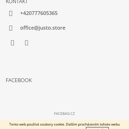
KONTAKT
+420777605365
office@justo.store
Facebook
Instagram
FACEBOOK
FACEBAG.CZ
© 2026 Kabelky-plus. Všechna práva vyhrazena.
Vytvořil Shoptet
Tento web používá soubory cookie. Dalším procházením tohoto webu