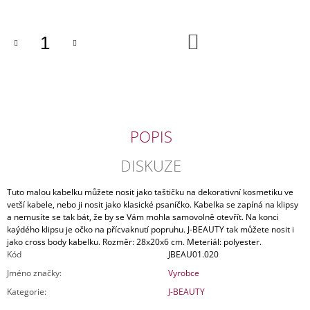
J
E
M
DO
KOŠÍKU
E
KOŽENÁ
KABELKA
ČERNÁ
2
POPIS
490
Kč
Původně:
DISKUZE
3
490
Tuto malou kabelku můžete nosit jako taštičku na dekorativní kosmetiku ve
Kč
vetší kabele, nebo ji nosit jako klasické psaníčko. Kabelka se zapíná na klipsy
a nemusíte se tak bát, že by se Vám mohla samovolně otevřít. Na konci
kaýdého klipsu je očko na přícvaknutí popruhu. J-BEAUTY tak můžete nosit i
jako cross body kabelku. Rozměr: 28x20x6 cm. Meteriál: polyester.
Kód
JBEAU01.020
Jméno značky
:
Vyrobce
Kategorie
:
J-BEAUTY