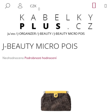
K
Přejít
NÁKUP
M
HLEDAT
CZK
na
KOŠÍK
O
PŘIHLÁŠENÍ
ZPĚT
ZPĚT
obsah
Š
Í
C
K
O
Domů
Ju'sto
/
J-ORGANIZER
/
J-BEAUTY
/
J-BEAUTY MICRO POIS
P
J-BEAUTY MICRO POIS
O
T
Průměrné
Ř
Neohodnoceno
Podrobnosti hodnocení
hodnocení
E
produktu
B
je
0,0
U
z
J
5
hvězdiček.
E
T
E
N