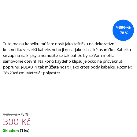
A
J
Í
1 390 Kč
T
–78 %
?
Tuto malou kabelku můžete nosit jako taštičku na dekorativní
kosmetiku ve vetší kabele, nebo ji nosit jako klasické psaníčko. Kabelka
se zapíná na klipsy a nemusíte se tak bát, že by se Vám mohla
samovolně otevřít. Na konci kaýdého klipsu je očko na přícvaknutí
popruhu. J-BEAUTY tak můžete nosit i jako cross body kabelku. Rozměr:
HLEDAT
28x20x6 cm. Meteriál: polyester.
D
O
P
O
1 390 Kč
–78 %
300 Kč
R
U
Č
Měrná
Skladem
(1 ks)
U
cena: