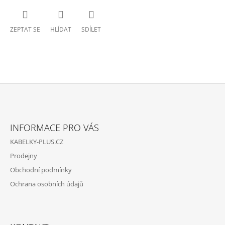
ZEPTAT SE
HLÍDAT
SDÍLET
Z
Á
INFORMACE PRO VÁS
P
KABELKY-PLUS.CZ
A
Prodejny
T
Obchodní podmínky
Í
Ochrana osobních údajů