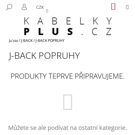
K
Přejít
NÁKUP
M
HLEDAT
CZK
na
KOŠÍK
O
PŘIHLÁŠENÍ
ZPĚT
ZPĚT
obsah
Š
Í
C
K
O
Domů
Ju'sto
/
J-BACK
/
J-BACK POPRUHY
P
J-BACK POPRUHY
O
T
Ř
PRODUKTY TEPRVE PŘIPRAVUJEME.
E
B
U
J
E
T
E
Můžete se ale podívat na ostatní kategorie.
N