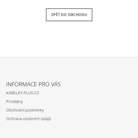
A
J
ZPĚT DO OBCHODU
Í
T
?
Z
HLEDAT
Á
INFORMACE PRO VÁS
P
KABELKY-PLUS.CZ
A
D
Prodejny
O
T
P
Obchodní podmínky
Í
O
Ochrana osobních údajů
R
U
Č
U