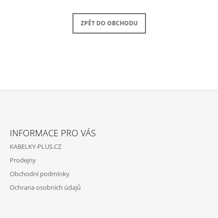
A
J
ZPĚT DO OBCHODU
Í
T
?
Z
HLEDAT
Á
INFORMACE PRO VÁS
P
KABELKY-PLUS.CZ
A
D
Prodejny
O
T
P
Obchodní podmínky
Í
O
Ochrana osobních údajů
R
U
Č
U