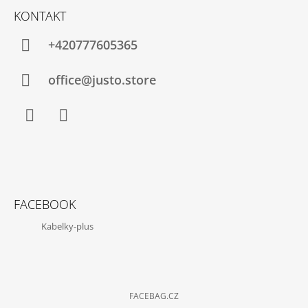
J
KONTAKT
E
M
+420777605365
E
office@justo.store
DÁMSKÁ
KOŽENÁ
TAŠKA
PRAGUE
1842
Facebook
Instagram
2
990
Kč
Původně:
4
FACEBOOK
290
Kč
Kabelky-plus
FACEBAG.CZ