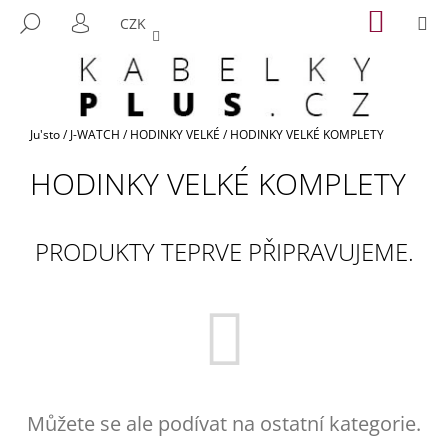
K
Přejít
NÁKUP
M
HLEDAT
CZK
na
KOŠÍK
O
PŘIHLÁŠENÍ
ZPĚT
ZPĚT
obsah
Š
Í
C
K
O
Domů
Ju'sto
/
J-WATCH
/
HODINKY VELKÉ
/
HODINKY VELKÉ KOMPLETY
P
HODINKY VELKÉ KOMPLETY
O
T
Ř
PRODUKTY TEPRVE PŘIPRAVUJEME.
E
B
U
J
E
T
E
Můžete se ale podívat na ostatní kategorie.
N