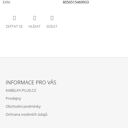
EAN
:
8056515469933
ZEPTAT SE
HLÍDAT
SDÍLET
Z
Á
INFORMACE PRO VÁS
P
KABELKY-PLUS.CZ
A
Prodejny
T
Obchodní podmínky
Í
Ochrana osobních údajů