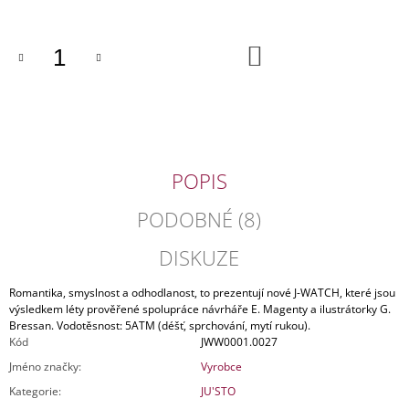
J
E
M
DO
KOŠÍKU
E
DÁMSKÁ
KOŽENÁ
TAŠKA
PRAGUE
1842
POPIS
2
590
PODOBNÉ (8)
Kč
Původně:
DISKUZE
4
590
Kč
Romantika, smyslnost a odhodlanost, to prezentují nové J-WATCH, které jsou
výsledkem léty prověřené spolupráce návrháře E. Magenty a ilustrátorky G.
Bressan. Vodotěsnost: 5ATM (déšť, sprchování, mytí rukou).
Kód
JWW0001.0027
Jméno značky
:
Vyrobce
Kategorie
:
JU'STO