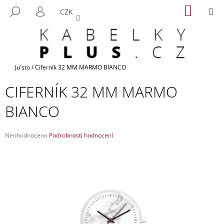
K
Přejít
NÁKUP
M
HLEDAT
CZK
na
KOŠÍK
O
PŘIHLÁŠENÍ
ZPĚT
ZPĚT
obsah
Š
Í
C
K
O
Domů
Ju'sto
/
Ciferník 32 MM MARMO BIANCO
P
CIFERNÍK 32 MM MARMO
O
T
BIANCO
Ř
E
Průměrné
Neohodnoceno
Podrobnosti hodnocení
B
hodnocení
produktu
U
je
J
0,0
z
E
5
T
hvězdiček.
E
N