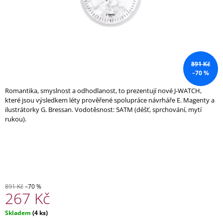
A
J
Í
T
?
891 Kč
–70 %
Romantika, smyslnost a odhodlanost, to prezentují nové J-WATCH,
které jsou výsledkem léty prověřené spolupráce návrháře E. Magenty a
ilustrátorky G. Bressan. Vodotěsnost: 5ATM (déšť, sprchování, mytí
HLEDAT
rukou).
D
O
P
O
891 Kč
–70 %
R
267 Kč
U
Č
Měrná
Skladem
(4 ks)
U
cena: